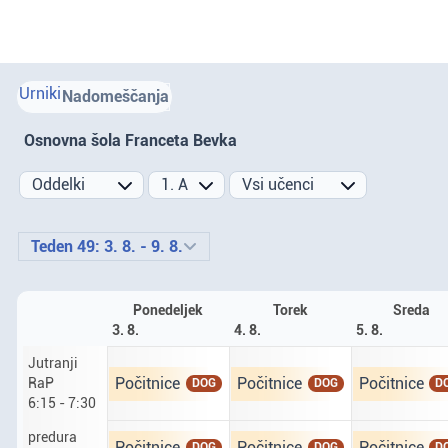
Urniki
Nadomeščanja
Osnovna šola Franceta Bevka
Prejšnji teden
Naslednji teden
Teden 49: 3. 8. - 9. 8.
Ponedeljek
Torek
Sreda
3. 8.
4. 8.
5. 8.
Jutranji
Ponedeljek tretji osmi. Jutranji RaP od 6 ur 15 d
Torek četrti osmi. Jutranji RaP
Sreda peti os
Počitnice
Počitnice
Počitnice
RaP
DOG
DOG
D
6:15 - 7:30
predura
Ponedeljek tretji osmi. predura od 7 ur 30 do 8 u
Torek četrti osmi. predura od 7
Sreda peti os
Počitnice
Počitnice
Počitnice
DOG
DOG
D