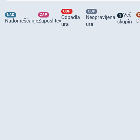
ODP
ODP
Več
NAD
ZAP
3
Odpadla
Neopravljena
Nadomeščanje
Zaposlitev
D
skupin
ura
ura