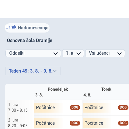
Urniki
Nadomeščanja
Osnovna šola Dramlje
Prejšnji teden
Naslednji teden
Teden 49: 3. 8. - 9. 8.
Ponedeljek
Torek
3. 8.
4. 8.
1. ura
Ponedeljek tretji osmi. prva ura od 7 ur 30 do 8
Torek četrti osmi. prva
Počitnice
Počitnice
DOG
DOG
7:30 - 8:15
2. ura
Ponedeljek tretji osmi. druga ura od 8 ur 20 do 
Torek četrti osmi. drug
Počitnice
Počitnice
DOG
DOG
8:20 - 9:05