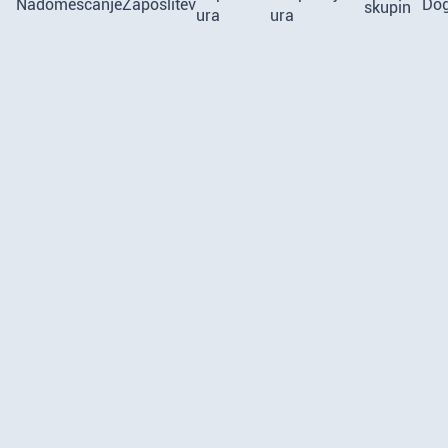
Nadomeščanje
Zaposlitev
Do
skupin
ura
ura