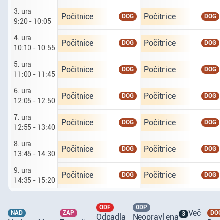
3. ura
Ponedeljek tretji osmi. tretja ura od 9 ur 20 do 
Torek četrti osmi. tretj
Počitnice
Počitnice
DOG
DOG
9:20 - 10:05
4. ura
Ponedeljek tretji osmi. četrta ura od 10 ur 10 d
Torek četrti osmi. četr
Počitnice
Počitnice
DOG
DOG
10:10 - 10:55
5. ura
Ponedeljek tretji osmi. peta ura od 11 do 11 ur 
Torek četrti osmi. peta
Počitnice
Počitnice
DOG
DOG
11:00 - 11:45
6. ura
Ponedeljek tretji osmi. šesta ura od 12 ur 5 do 
Torek četrti osmi. šest
Počitnice
Počitnice
DOG
DOG
12:05 - 12:50
7. ura
Ponedeljek tretji osmi. sedma ura od 12 ur 55 d
Torek četrti osmi. sedm
Počitnice
Počitnice
DOG
DOG
12:55 - 13:40
8. ura
Ponedeljek tretji osmi. osma ura od 13 ur 45 do
Torek četrti osmi. osma
Počitnice
Počitnice
DOG
DOG
13:45 - 14:30
9. ura
Ponedeljek tretji osmi. deveta ura od 14 ur 35 
Torek četrti osmi. deve
Počitnice
Počitnice
DOG
DOG
14:35 - 15:20
ODP
ODP
Več
NAD
ZAP
DO
3
Odpadla
Neopravljena