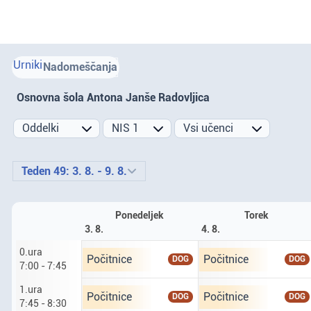
Urniki
Nadomeščanja
Osnovna šola Antona Janše Radovljica
Prejšnji teden
Naslednji teden
Teden 49: 3. 8. - 9. 8.
Ponedeljek
Torek
3. 8.
4. 8.
0.ura
Ponedeljek tretji osmi. predura od 7 do 7 ur 45.
Torek četrti osmi. pred
Počitnice
Počitnice
DOG
DOG
7:00 - 7:45
1.ura
Ponedeljek tretji osmi. prva ura od 7 ur 45 do 8
Torek četrti osmi. prva
Počitnice
Počitnice
DOG
DOG
7:45 - 8:30