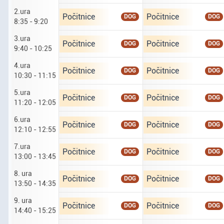
2.ura
Ponedeljek tretji osmi. druga ura od 8 ur 35 do 
Torek četrti osmi. drug
Počitnice
Počitnice
DOG
DOG
8:35 - 9:20
3.ura
Ponedeljek tretji osmi. tretja ura od 9 ur 40 do 
Torek četrti osmi. tret
Počitnice
Počitnice
DOG
DOG
9:40 - 10:25
4.ura
Ponedeljek tretji osmi. četrta ura od 10 ur 30 d
Torek četrti osmi. četr
Počitnice
Počitnice
DOG
DOG
10:30 - 11:15
5.ura
Ponedeljek tretji osmi. peta ura od 11 ur 20 do 
Torek četrti osmi. peta
Počitnice
Počitnice
DOG
DOG
11:20 - 12:05
6.ura
Ponedeljek tretji osmi. šesta ura od 12 ur 10 do
Torek četrti osmi. šest
Počitnice
Počitnice
DOG
DOG
12:10 - 12:55
7.ura
Ponedeljek tretji osmi. sedma ura od 13 do 13 u
Torek četrti osmi. sedm
Počitnice
Počitnice
DOG
DOG
13:00 - 13:45
8. ura
Ponedeljek tretji osmi. osma ura od 13 ur 50 do
Torek četrti osmi. osma
Počitnice
Počitnice
DOG
DOG
13:50 - 14:35
9. ura
Ponedeljek tretji osmi. deveta ura od 14 ur 40 
Torek četrti osmi. deve
Počitnice
Počitnice
DOG
DOG
14:40 - 15:25