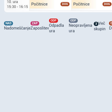
10. ura
Ponedeljek tretji osmi. deseta ura od 15 ur 30 
Torek četrti osmi. dese
Počitnice
Počitnice
DOG
DOG
15:30 - 16:15
ODP
ODP
Več
NAD
ZAP
3
Odpadla
Neopravljena
Nadomeščanje
Zaposlitev
D
skupin
ura
ura