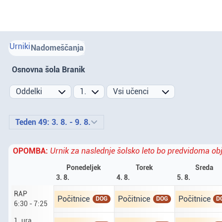
Urniki
Nadomeščanja
Osnovna šola Branik
Prejšnji teden
Naslednji teden
Teden 49: 3. 8. - 9. 8.
OPOMBA:
Urnik za naslednje šolsko leto bo predvidoma obj
Ponedeljek
Torek
Sreda
3. 8.
4. 8.
5. 8.
RAP
Ponedeljek tretji osmi. RAP od 6 ur 30 do 7 ur 25
Torek četrti osmi. RAP od 6 ur 
Sreda peti os
Počitnice
Počitnice
Počitnice
DOG
DOG
D
6:30 - 7:25
1. ura