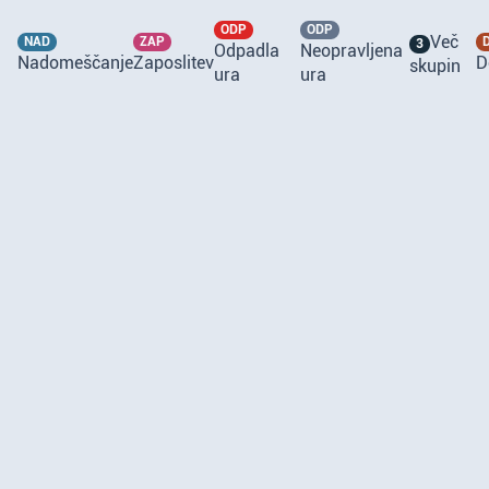
ODP
ODP
Več
NAD
ZAP
3
Odpadla
Neopravljena
Nadomeščanje
Zaposlitev
D
skupin
ura
ura