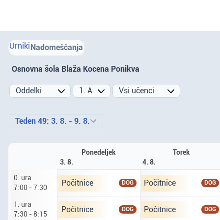
Urniki
Nadomeščanja
Osnovna šola Blaža Kocena Ponikva
Prejšnji teden
Naslednji teden
Teden 49: 3. 8. - 9. 8.
Ponedeljek
Torek
3. 8.
4. 8.
0. ura
Ponedeljek tretji osmi. predura od 7 do 7 ur 30.
Torek četrti osmi. pred
Počitnice
Počitnice
DOG
DOG
7:00 - 7:30
1. ura
Ponedeljek tretji osmi. prva ura od 7 ur 30 do 8
Torek četrti osmi. prva
Počitnice
Počitnice
DOG
DOG
7:30 - 8:15