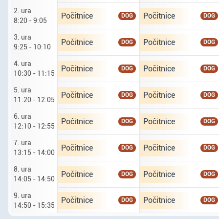
2. ura
Ponedeljek tretji osmi. druga ura od 8 ur 20 do 
Torek četrti osmi. drug
Počitnice
Počitnice
DOG
DOG
8:20 - 9:05
3. ura
Ponedeljek tretji osmi. tretja ura od 9 ur 25 do 
Torek četrti osmi. tret
Počitnice
Počitnice
DOG
DOG
9:25 - 10:10
4. ura
Ponedeljek tretji osmi. četrta ura od 10 ur 30 d
Torek četrti osmi. četr
Počitnice
Počitnice
DOG
DOG
10:30 - 11:15
5. ura
Ponedeljek tretji osmi. peta ura od 11 ur 20 do 
Torek četrti osmi. peta
Počitnice
Počitnice
DOG
DOG
11:20 - 12:05
6. ura
Ponedeljek tretji osmi. šesta ura od 12 ur 10 do
Torek četrti osmi. šest
Počitnice
Počitnice
DOG
DOG
12:10 - 12:55
7. ura
Ponedeljek tretji osmi. sedma ura od 13 ur 15 d
Torek četrti osmi. sedm
Počitnice
Počitnice
DOG
DOG
13:15 - 14:00
8. ura
Ponedeljek tretji osmi. osma ura od 14 ur 5 do 
Torek četrti osmi. osma
Počitnice
Počitnice
DOG
DOG
14:05 - 14:50
9. ura
Ponedeljek tretji osmi. deveta ura od 14 ur 50 
Torek četrti osmi. deve
Počitnice
Počitnice
DOG
DOG
14:50 - 15:35