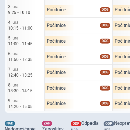
3. ura
Ponedeljek tretji osmi. tretja ura od 9 ur 
Torek če
Počitnice
Počitni
DOG
9:25 - 10:10
4. ura
Ponedeljek tretji osmi. četrta ura od 10 ur
Torek če
Počitnice
Počitni
DOG
10:15 - 11:00
5. ura
Ponedeljek tretji osmi. peta ura od 11 do 
Torek če
Počitnice
Počitni
DOG
11:00 - 11:45
6. ura
Ponedeljek tretji osmi. šesta ura od 11 ur
Torek če
Počitnice
Počitni
DOG
11:50 - 12:35
7. ura
Ponedeljek tretji osmi. sedma ura od 12 ur
Torek če
Počitnice
Počitni
DOG
12:40 - 13:25
8. ura
Ponedeljek tretji osmi. osma ura od 13 ur 
Torek če
Počitnice
Počitni
DOG
13:30 - 14:15
9. ura
Ponedeljek tretji osmi. deveta ura od 14 u
Torek če
Počitnice
Počitni
DOG
14:20 - 15:05
Odpadla
Neoprav
NAD
ZAP
ODP
ODP
Nadomeščanje
Zaposlitev
ura
ura