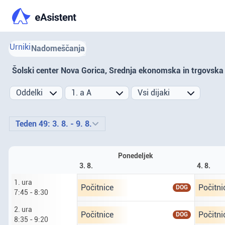
Urniki
Nadomeščanja
Šolski center Nova Gorica, Srednja ekonomska in trgovska
Prejšnji teden
Naslednji teden
Teden 49: 3. 8. - 9. 8.
Ponedeljek
3. 8.
4. 8.
1. ura
Ponedeljek tretji osmi. prva ura od 7 ur 45
Torek če
Počitnice
Počitni
DOG
7:45 - 8:30
2. ura
Ponedeljek tretji osmi. druga ura od 8 ur 
Torek če
Počitnice
Počitni
DOG
8:35 - 9:20