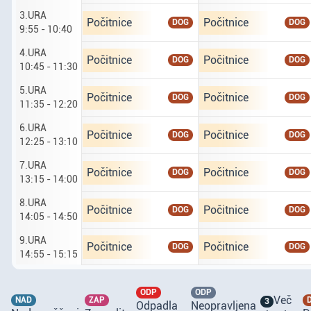
3.URA
Ponedeljek tretji osmi. tretja ura od 9 ur 55 do 
Torek četrti osmi. tret
Počitnice
Počitnice
DOG
DOG
9:55 - 10:40
4.URA
Ponedeljek tretji osmi. četrta ura od 10 ur 45 d
Torek četrti osmi. četr
Počitnice
Počitnice
DOG
DOG
10:45 - 11:30
5.URA
Ponedeljek tretji osmi. peta ura od 11 ur 35 do 
Torek četrti osmi. peta
Počitnice
Počitnice
DOG
DOG
11:35 - 12:20
6.URA
Ponedeljek tretji osmi. šesta ura od 12 ur 25 do
Torek četrti osmi. šest
Počitnice
Počitnice
DOG
DOG
12:25 - 13:10
7.URA
Ponedeljek tretji osmi. sedma ura od 13 ur 15 d
Torek četrti osmi. sedm
Počitnice
Počitnice
DOG
DOG
13:15 - 14:00
8.URA
Ponedeljek tretji osmi. osma ura od 14 ur 5 do 
Torek četrti osmi. osma
Počitnice
Počitnice
DOG
DOG
14:05 - 14:50
9.URA
Ponedeljek tretji osmi. deveta ura od 14 ur 55 
Torek četrti osmi. deve
Počitnice
Počitnice
DOG
DOG
14:55 - 15:15
ODP
ODP
Več
NAD
ZAP
3
Odpadla
Neopravljena