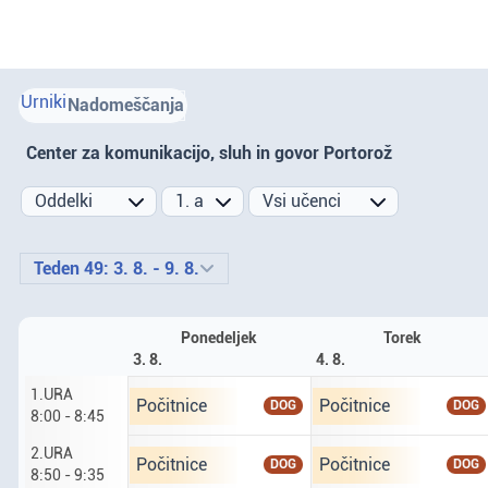
Urniki
Nadomeščanja
Center za komunikacijo, sluh in govor Portorož
Prejšnji teden
Naslednji teden
Teden 49: 3. 8. - 9. 8.
Ponedeljek
Torek
3. 8.
4. 8.
1.URA
Ponedeljek tretji osmi. prva ura od 8 do 8 ur 45
Torek četrti osmi. prva
Počitnice
Počitnice
DOG
DOG
8:00 - 8:45
2.URA
Ponedeljek tretji osmi. druga ura od 8 ur 50 do 
Torek četrti osmi. drug
Počitnice
Počitnice
DOG
DOG
8:50 - 9:35