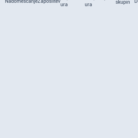
Nadomeščanje
Zaposlitev
D
skupin
ura
ura