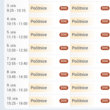
3. ura
Ponedeljek tretji osmi. tretja ura od 9 ur 25 do 
Torek četrti osmi. tret
Počitnice
Počitnice
DOG
DOG
9:25 - 10:10
4. ura
Ponedeljek tretji osmi. četrta ura od 10 ur 15 d
Torek četrti osmi. četr
Počitnice
Počitnice
DOG
DOG
10:15 - 11:00
5. ura
Ponedeljek tretji osmi. peta ura od 11 ur 15 do 
Torek četrti osmi. peta
Počitnice
Počitnice
DOG
DOG
11:15 - 12:00
6. ura
Ponedeljek tretji osmi. šesta ura od 12 ur 5 do 
Torek četrti osmi. šest
Počitnice
Počitnice
DOG
DOG
12:05 - 12:50
7. ura
Ponedeljek tretji osmi. sedma ura od 12 ur 55 d
Torek četrti osmi. sedm
Počitnice
Počitnice
DOG
DOG
12:55 - 13:40
8. ura
Ponedeljek tretji osmi. osma ura od 13 ur 45 do
Torek četrti osmi. osma
Počitnice
Počitnice
DOG
DOG
13:45 - 14:30
9. ura
Ponedeljek tretji osmi. deveta ura od 14 ur 35 
Torek četrti osmi. deve
Počitnice
Počitnice
DOG
DOG
14:35 - 15:20
10. ura
Ponedeljek tretji osmi. deseta ura od 15 ur 25 
Torek četrti osmi. dese
Počitnice
Počitnice
DOG
DOG
15:25 - 16:00