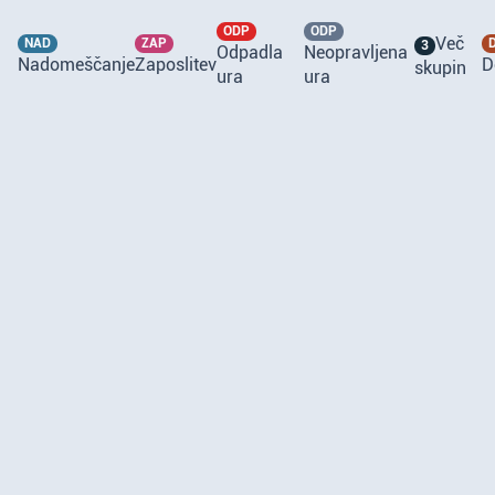
ODP
ODP
Več
NAD
ZAP
3
Odpadla
Neopravljena
Nadomeščanje
Zaposlitev
D
skupin
ura
ura