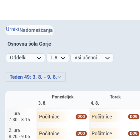
Urniki
Nadomeščanja
Osnovna šola Gorje
Prejšnji teden
Naslednji teden
Teden 49: 3. 8. - 9. 8.
Ponedeljek
Torek
3. 8.
4. 8.
1. ura
Ponedeljek tretji osmi. prva ura od 7 ur 30 do 8
Torek četrti osmi. prva
Počitnice
Počitnice
DOG
DOG
7:30 - 8:15
2. ura
Ponedeljek tretji osmi. druga ura od 8 ur 20 do 
Torek četrti osmi. drug
Počitnice
Počitnice
DOG
DOG
8:20 - 9:05